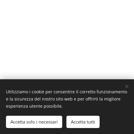
Utilizziamo i cookie per consentire il corretto funzionamento
e la sicurezza del nostro sito web e per offrirti la migliore
Rione Vaschette 67043 Celano (AQ)
3387376001
esperienza utente possibile.
Tutti i diritti riservati 2020
Accetta solo i necessari
Accetta tutti
Creato con
Webnode
Cookies