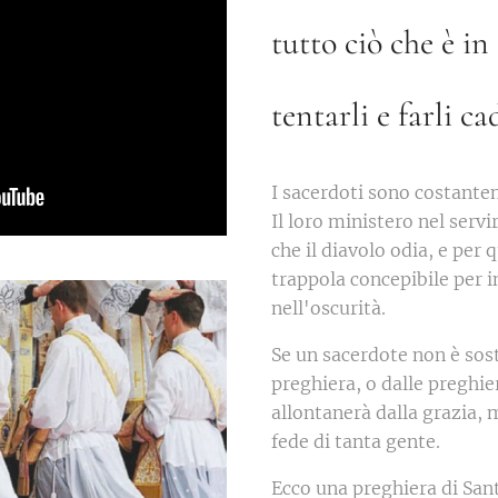
tutto ciò che è in
tentarli e farli ca
I sacerdoti sono costantem
Il loro ministero nel servi
che il diavolo odia, e per 
trappola concepibile per i
nell'oscurità.
Se un sacerdote non è sost
preghiera, o dalle preghie
allontanerà dalla grazia, 
fede di tanta gente.
Ecco una preghiera di San