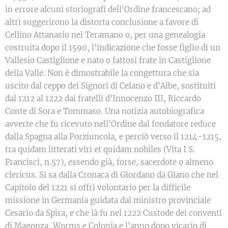
in errore alcuni storiografi dell'Ordine francescano; ad
altri suggerirono la distorta conclusione a favore di
Cellino Attanasio nel Teramano o, per una genealogia
costruita dopo il 1590, l'indicazione che fosse figlio di un
Vallesio Castiglione e nato o fattosi frate in Castiglione
della Valle. Non è dimostrabile la congettura che sia
uscito dal ceppo dei Signori di Celano e d'Albe, sostituiti
dal 1212 al 1222 dai fratelli d'Innocenzo III, Riccardo
Conte di Sora e Tommaso. Una notizia autobiografica
avverte che fu ricevuto nell'Ordine dal fondatore reduce
dalla Spagna alla Porziuncola, e perciò verso il 1214-1215,
tra quidam litterati viri et quidam nobiles (Vita I S.
Francisci, n.57), essendo già, forse, sacerdote o almeno
clericus. Si sa dalla Cronaca di Giordano da Giano che nel
Capitolo del 1221 si offrì volontario per la difficile
missione in Germania guidata dal ministro provinciale
Cesario da Spira, e che là fu nel 1222 Custode dei conventi
di Magonza, Worms e Colonia e l'anno dopo vicario di