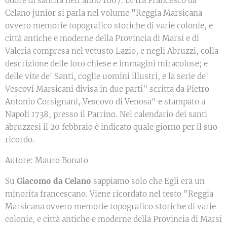
odore di santità nell'anno 1667. Di fra Francesco da
Celano junior si parla nel volume "Reggia Marsicana
ovvero memorie topografico storiche di varie colonie, e
città antiche e moderne della Provincia di Marsi e di
Valeria compresa nel vetusto Lazio, e negli Abruzzi, colla
descrizione delle loro chiese e immagini miracolose; e
delle vite de' Santi, coglie uomini illustri, e la serie de'
Vescovi Marsicani divisa in due parti" scritta da Pietro
Antonio Corsignani, Vescovo di Venosa" e stampato a
Napoli 1738, presso il Parrino. Nel calendario dei santi
abruzzesi il 20 febbraio è indicato quale giorno per il suo
ricordo.
Autore: Mauro Bonato
Su
Gi
acomo da Celano
sappiamo solo che Egli era un
minorita francescano. Viene ricordato nel testo "Reggia
Marsicana ovvero memorie topografico storiche di varie
colonie, e città antiche e moderne della Provincia di Marsi