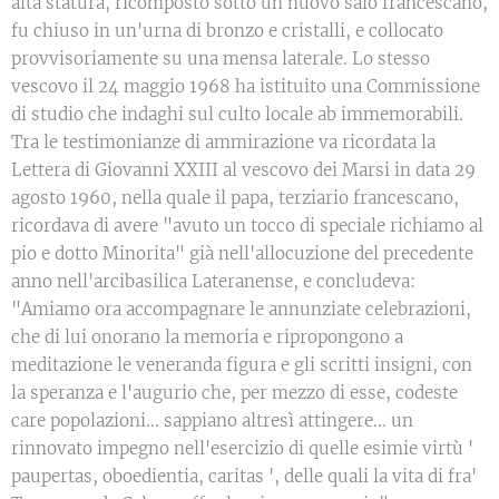
alta statura, ricomposto sotto un nuovo saio francescano,
fu chiuso in un'urna di bronzo e cristalli, e collocato
provvisoriamente su una mensa laterale. Lo stesso
vescovo il 24 maggio 1968 ha istituito una Commissione
di studio che indaghi sul culto locale ab immemorabili.
Tra le testimonianze di ammirazione va ricordata la
Lettera di Giovanni XXIII al vescovo dei Marsi in data 29
agosto 1960, nella quale il papa, terziario francescano,
ricordava di avere "avuto un tocco di speciale richiamo al
pio e dotto Minorita" già nell'allocuzione del precedente
anno nell'arcibasilica Lateranense, e concludeva:
"Amiamo ora accompagnare le annunziate celebrazioni,
che di lui onorano la memoria e ripropongono a
meditazione le veneranda figura e gli scritti insigni, con
la speranza e l'augurio che, per mezzo di esse, codeste
care popolazioni... sappiano altresì attingere... un
rinnovato impegno nell'esercizio di quelle esimie virtù '
paupertas, oboedientia, caritas ', delle quali la vita di fra'