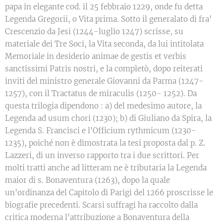
papa in elegante cod. il 25 febbraio 1229, onde fu detta
Legenda Gregorii, o Vita prima. Sotto il generalato di fra'
Crescenzio da Jesi (1244-luglio 1247) scrisse, su
materiale dei Tre Soci, la Vita seconda, da lui intitolata
Memoriale in desiderio animae de gestis et verbis
sanctissimi Patris nostri, e la completò, dopo reiterati
inviti del ministro generale Giovanni da Parma (1247-
1257), con il Tractatus de miraculis (1250- 1252). Da
questa trilogia dipendono : a) del medesimo autore, la
Legenda ad usum chori (1230); b) di Giuliano da Spira, la
Legenda S. Francisci e l'Officium rythmicum (1230-
1235), poiché non è dimostrata la tesi proposta dal p. Z.
Lazzeri, di un inverso rapporto tra i due scrittori. Per
molti tratti anche ad litteram ne è tributaria la Legenda
maior di s. Bonaventura (1263), dopo la quale
un'ordinanza del Capitolo di Parigi del 1266 proscrisse le
biografie precedenti. Scarsi suffragi ha raccolto dalla
critica moderna l'attribuzione a Bonaventura della