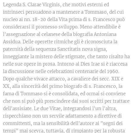
Legenda S. Clarae Virginis, che motivi esterni ed
intrinseci persuadono a mantenere a Tommaso, del cui
nucleo ai nn. 18-20 della Vita prima di s. Francesco può
considerarsi il promesso sviluppo. Meno attendibile è
l'assegnazione al celanese della biografia Antoniana
Assidua. Delle operette ritmiche gli è riconosciuta la
paternità della sequenza Sanctitatis nova signa,
inneggiante la mistero delle stigmate, che tanto risalto ha
nelle sue opere in prosa. Intorno al Dies Irae si è riaccesa
la discussione nelle celebrazioni centenarie del 1960.
Dopo qualche vivace attacco, a cavaliere dei secc. XIX e
XX, alla sincerità del primo biografo di s. Francesco, la
fama di Tommaso si è consolidata, ed ormai si conviene
che non si può più prescindere dai suoi scritti per trattare
dell'assisiate. Le due Vitae, integrandosi l'un l'altra,
rispecchiano non un servile adattamento a direttive di
committenti, ma la sensibilità dell'autore ai "segni dei
tempi" mai scevra, tuttavia, di rimpianto per la robusta