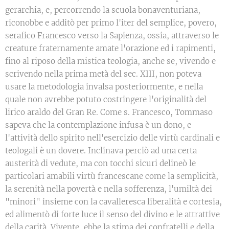
gerarchia, e, percorrendo la scuola bonaventuriana,
riconobbe e additò per primo l'iter del semplice, povero,
serafico Francesco verso la Sapienza, ossia, attraverso le
creature fraternamente amate l'orazione ed i rapimenti,
fino al riposo della mistica teologia, anche se, vivendo e
scrivendo nella prima metà del sec. XIII, non poteva
usare la metodologia invalsa posteriormente, e nella
quale non avrebbe potuto costringere l'originalità del
lirico araldo del Gran Re. Come s. Francesco, Tommaso
sapeva che la contemplazione infusa è un dono, e
l'attività dello spirito nell'esercizio delle virtù cardinali e
teologali è un dovere. Inclinava perciò ad una certa
austerità di vedute, ma con tocchi sicuri delineò le
particolari amabili virtù francescane come la semplicità,
la serenità nella povertà e nella sofferenza, l'umiltà dei
"minori" insieme con la cavalleresca liberalità e cortesia,
ed alimentò di forte luce il senso del divino e le attrattive
della carità. Vivente, ebbe la stima dei confratelli e della