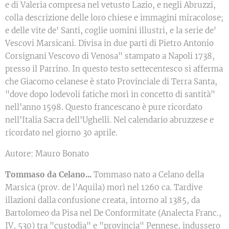
e di Valeria compresa nel vetusto Lazio, e negli Abruzzi,
colla descrizione delle loro chiese e immagini miracolose;
e delle vite de' Santi, coglie uomini illustri, e la serie de'
Vescovi Marsicani. Divisa in due parti di Pietro Antonio
Corsignani Vescovo di Venosa" stampato a Napoli 1738,
presso il Parrino. In questo testo settecentesco si afferma
che Giacomo celanese è stato Provinciale di Terra Santa,
"dove dopo lodevoli fatiche morì in concetto di santità"
nell'anno 1598. Questo francescano è pure ricordato
nell'Italia Sacra dell'Ughelli. Nel calendario abruzzese e
ricordato nel giorno 30 aprile.
Autore: Mauro Bonato
Tommaso da Celano...
Tommaso nato a Celano della
Marsica (prov. de l'Aquila) morì nel 1260 ca. Tardive
illazioni dalla confusione creata, intorno al 1385, da
Bartolomeo da Pisa nel De Conformitate (Analecta Franc.,
IV, 530) tra "custodia" e "provincia" Pennese, indussero