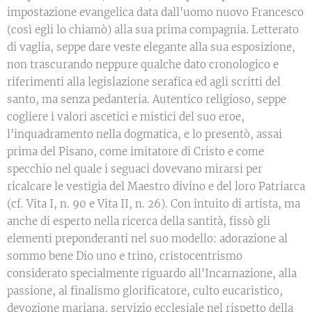
impostazione evangelica data dall'uomo nuovo Francesco
(così egli lo chiamò) alla sua prima compagnia. Letterato
di vaglia, seppe dare veste elegante alla sua esposizione,
non trascurando neppure qualche dato cronologico e
riferimenti alla legislazione serafica ed agli scritti del
santo, ma senza pedanteria. Autentico religioso, seppe
cogliere i valori ascetici e mistici del suo eroe,
l'inquadramento nella dogmatica, e lo presentò, assai
prima del Pisano, come imitatore di Cristo e come
specchio nel quale i seguaci dovevano mirarsi per
ricalcare le vestigia del Maestro divino e del loro Patriarca
(cf. Vita I, n. 90 e Vita II, n. 26). Con intuito di artista, ma
anche di esperto nella ricerca della santità, fissò gli
elementi preponderanti nel suo modello: adorazione al
sommo bene Dio uno e trino, cristocentrismo
considerato specialmente riguardo all'Incarnazione, alla
passione, al finalismo glorificatore, culto eucaristico,
devozione mariana, servizio ecclesiale nel rispetto della