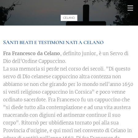
CELANO
SA
NTI BEATI E TE
STIMONI
NATI A CELANO
Fra Francesco da Celano
, definito junior, è un Servo di
Dio dell'Ordine Cappuccino.
La sua memoria si perde nel corso dei secoli. "Di questo
servo di Dio celanese cappuccino altra contezza non
abbiamo se non che girando per lo mondo nell'anno 1650
si vestì religioso cappuccino in Corsica" e poco venne
ordinato sacerdote. Fra Francesco fu un cappuccino che
"si diede tutto alla contemplazione e ad una vita austera
macerando con digiuni ed astinenze continue il suo
corpo". Ritornò per ubbidienza tornato poi alla sua
Provincia d'origine, e qui morì nel convento di Celano in