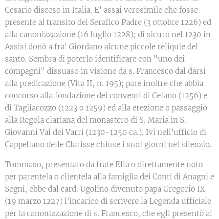
Cesario disceso in Italia. E' assai verosimile che fosse
presente al transito del Serafico Padre (3 ottobre 1226) ed
alla canonizzazione (16 luglio 1228); di sicuro nel 1230 in
Assisi donò a fra' Giordano alcune piccole reliquie del
santo. Sembra di poterlo identificare con "uno dei
compagni" dissuaso in visione da s. Francesco dal darsi
alla predicazione (Vita II, n. 195); pare inoltre che abbia
concorso alla fondazione dei conventi di Celano (1256) e
di Tagliacozzo (1223 o 1259) ed alla erezione o passaggio
alla Regola clariana del monastero di S. Maria in S.
Giovanni Val dei Varri (1230-1250 ca.). Ivi nell'ufficio di
Cappellano delle Clarisse chiuse i suoi giorni nel silenzio.
Tommaso, presentato da frate Elia o direttamente noto
per parentela o clientela alla famiglia dei Conti di Anagni e
Segni, ebbe dal card. Ugolino divenuto papa Gregorio IX
(19 marzo 1227) l'incarico di scrivere la Legenda ufficiale
per la canonizzazione di s. Francesco, che egli presentò al