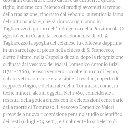
Giovanni Odorardi e letto da lui e da chi scrive queste
righe, insieme con l'elenco di prodigi avvenuti al tempo
della traslazione, riportato dal Febonio, autentica la fama
del culto popolare, che si rinnova ogni anno in
Tagliacozzo il giorno dell'Indulgenza della Porziuncola (2
agosto) ed in Celano la seconda domenica di ott. A
Tagliacozzo la spoglia del celanese fu collocata dapprima
in un sarcofago di pietra nella chiesa di S. Francesco,
dietro l'altare, nella Cappella ducale; dopo la ricognizione
ordinata dal vescovo dei Marsi Domenico Antonio Brizi
(1741-1760), le ossa vennero raccolte in urna di legno,
dal cui vetro anteriore era visibile il teschio, coperto di
cappuccio bigio, e dichiarate del b. Tommaso, come, in
teche minori, alcuni oggetti. Nel 1960, coincidendo i
restauri della gotica chiesa con le celebrazioni centenarie
della morte di Tommaso, il vescovo Domenico Valeri
provvide a nuova ricognizione per uno studio scientifico
dei resti (6 lugl.-24 sett.), e finalmente lo scheletro di