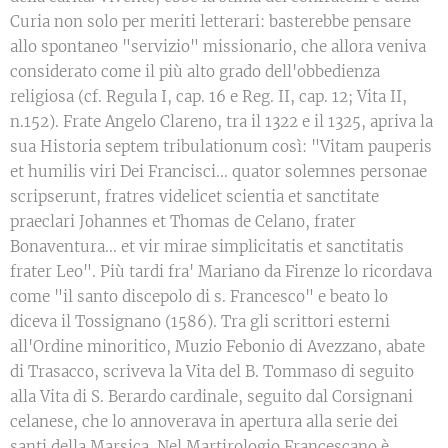
Curia non solo per meriti letterari: basterebbe pensare
allo spontaneo "servizio" missionario, che allora veniva
considerato come il più alto grado dell'obbedienza
religiosa (cf. Regula I, cap. 16 e Reg. II, cap. 12; Vita II,
n.152). Frate Angelo Clareno, tra il 1322 e il 1325, apriva la
sua Historia septem tribulationum così: "Vitam pauperis
et humilis viri Dei Francisci... quator solemnes personae
scripserunt, fratres videlicet scientia et sanctitate
praeclari Johannes et Thomas de Celano, frater
Bonaventura... et vir mirae simplicitatis et sanctitatis
frater Leo". Più tardi fra' Mariano da Firenze lo ricordava
come "il santo discepolo di s. Francesco" e beato lo
diceva il Tossignano (1586). Tra gli scrittori esterni
all'Ordine minoritico, Muzio Febonio di Avezzano, abate
di Trasacco, scriveva la Vita del B. Tommaso di seguito
alla Vita di S. Berardo cardinale, seguito dal Corsignani
celanese, che lo annoverava in apertura alla serie dei
santi della Marsica. Nel Martirologio Francescano è