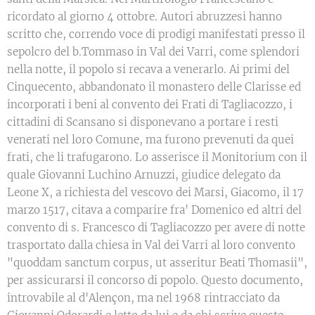
ricordato al giorno 4 ottobre. Autori abruzzesi hanno
scritto che, correndo voce di prodigi manifestati presso il
sepolcro del b.Tommaso in Val dei Varri, come splendori
nella notte, il popolo si recava a venerarlo. Ai primi del
Cinquecento, abbandonato il monastero delle Clarisse ed
incorporati i beni al convento dei Frati di Tagliacozzo, i
cittadini di Scansano si disponevano a portare i resti
venerati nel loro Comune, ma furono prevenuti da quei
frati, che li trafugarono. Lo asserisce il Monitorium con il
quale Giovanni Luchino Arnuzzi, giudice delegato da
Leone X, a richiesta del vescovo dei Marsi, Giacomo, il 17
marzo 1517, citava a comparire fra' Domenico ed altri del
convento di s. Francesco di Tagliacozzo per avere di notte
trasportato dalla chiesa in Val dei Varri al loro convento
"quoddam sanctum corpus, ut asseritur Beati Thomasii",
per assicurarsi il concorso di popolo. Questo documento,
introvabile al d'Alençon, ma nel 1968 rintracciato da